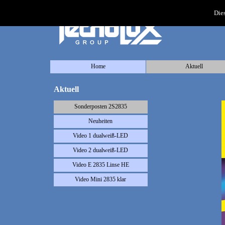
Dies
Home
Aktuell
Aktuell
Sonderposten 2S2835
Neuheiten
Video 1 dualweiß-LED
Video 2 dualweiß-LED
Video E 2835 Linse HE
Video Mini 2835 klar