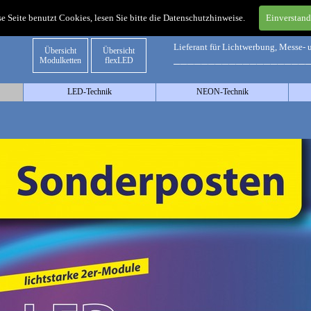
e Seite benutzt Cookies, lesen Sie bitte die Datenschutzhinweise.
Einverstan
LED. NEON. Z
Lieferant für Lichtwerbung, Messe-
Übersicht
Übersicht
___________________
Modulketten
flexLED
LED-Technik
NEON-Technik