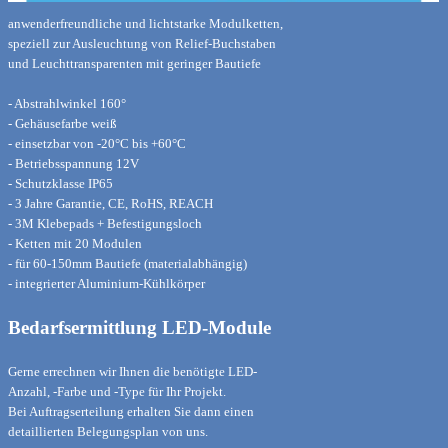
anwenderfreundliche und lichtstarke Modulketten,
speziell zur Ausleuchtung von Relief-Buchstaben
und Leuchttransparenten mit geringer Bautiefe
- Abstrahlwinkel 160°
- Gehäusefarbe weiß
- einsetzbar von -20°C bis +60°C
- Betriebsspannung 12V
- Schutzklasse IP65
- 3 Jahre Garantie, CE, RoHS, REACH
- 3M Klebepads + Befestigungsloch
- Ketten mit 20 Modulen
- für 60-150mm Bautiefe
(materialabhängig)
- integrierter Aluminium-Kühlkörper
Bedarfsermittlung LED-Module
Gerne errechnen wir Ihnen die
benötigte LED-
Anzahl, -Farbe und
-Type für Ihr Projekt.
Bei Auftragserteilung erhalten Sie
dann einen
detaillierten Belegungs
plan von uns.